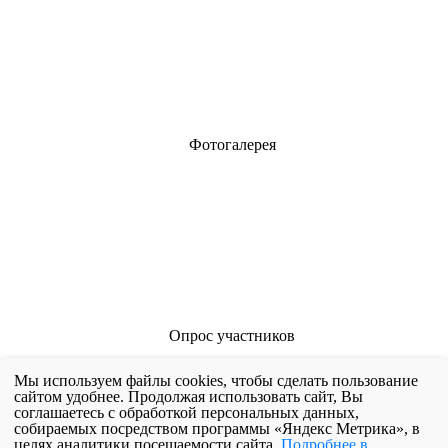
Фотогалерея
Опрос участников
Через поиск
Мы используем файлы cookies, чтобы сделать пользование
Через друзей
сайтом удобнее. Продолжая использовать сайт, Вы
Через рекламу
соглашаетесь с обработкой персональных данных,
собираемых посредством программы «Яндекс Метрика», в
Случайно
целях аналитики посещаемости сайта.
Подробнее в